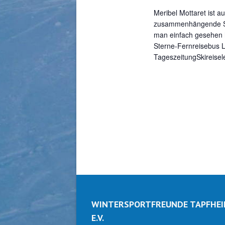
Meribel Mottaret ist 
zusammenhängende Ski
man einfach gesehen 
Sterne-Fernreisebus 
TageszeitungSkireisel
WINTERSPORTFREUNDE TAPFHE
E.V.