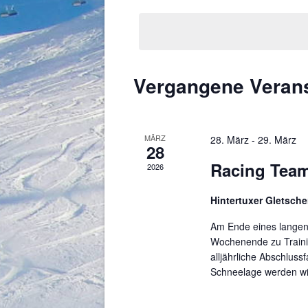
wählen.
Vergangene Veran
MÄRZ
28. März
-
29. März
28
Racing Team
2026
Hintertuxer Gletsch
Am Ende eines langen 
Wochenende zu Trainin
alljährliche Abschlussfa
Schneelage werden wir