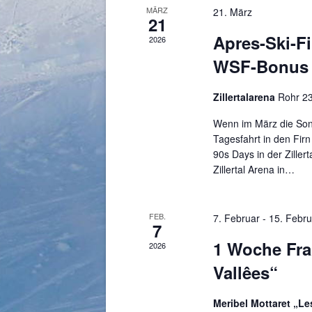
MÄRZ
21. März
21
Apres-Ski-Fir
2026
WSF-Bonus
Zillertalarena
Rohr 23,
Wenn im März die Sonn
Tagesfahrt in den Fir
90s Days in der Zille
Zillertal Arena in…
FEB.
7. Februar
-
15. Febru
7
1 Woche Fran
2026
Vallêes“
Meribel Mottaret „Le