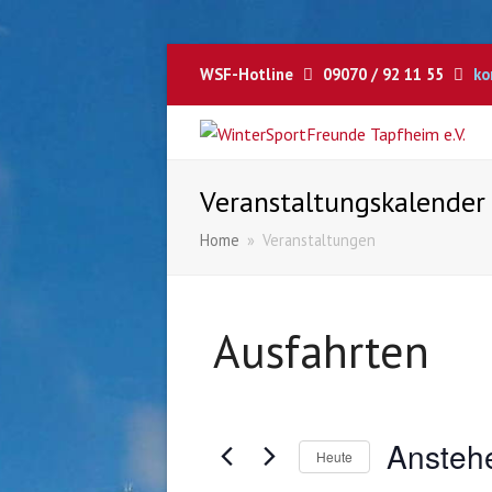
WSF-Hotline
09070 / 92 11 55
ko
Veranstaltungskalender
Home
»
Veranstaltungen
Ausfahrten
Ansteh
Heute
Datum