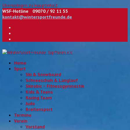
Überspringen zu Hauptinhalt
WSF-Hotline
09070 / 92 11 55
kontakt@wintersportfreunde.de
Facebook
RSS
E-
Mail
Home
Sport
Ski & Snowboard
Schneeschuh & Langlauf
Skirobic – Fitnessgymnastik
Kids & Teens
Racing Team
Judo
Breitensport
Termine
Verein
Vorstand