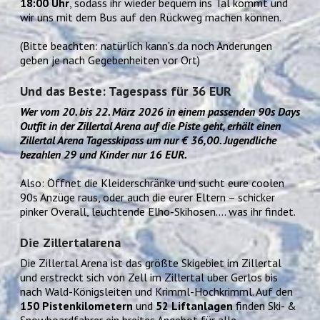
18:00 Uhr
, sodass ihr wieder bequem ins Tal kommt und
wir uns mit dem Bus auf den Rückweg machen können.
(Bitte beachten: natürlich kann’s da noch Änderungen
geben je nach Gegebenheiten vor Ort)
Und das Beste: Tagespass für 36 EUR
Wer vom 20. bis 22. März 2026 in einem passenden 90s Days
Outfit in der Zillertal Arena auf die Piste geht, erhält einen
Zillertal Arena Tagesskipass um nur € 36,00. Jugendliche
bezahlen 29 und Kinder nur 16 EUR.
Also: Öffnet die Kleiderschränke und sucht eure coolen
90s Anzüge raus, oder auch die eurer Eltern – schicker
pinker Overall, leuchtende Elho-Skihosen…. was ihr findet.
Die Zillertalarena
Die Zillertal Arena ist das größte Skigebiet im Zillertal
und erstreckt sich von Zell im Zillertal über Gerlos bis
nach Wald-Königsleiten und Krimml-Hochkrimml. Auf den
150 Pistenkilometern
und
52 Liftanlagen
finden Ski- &
Snowboardfahrer ein breites Angebot für alle