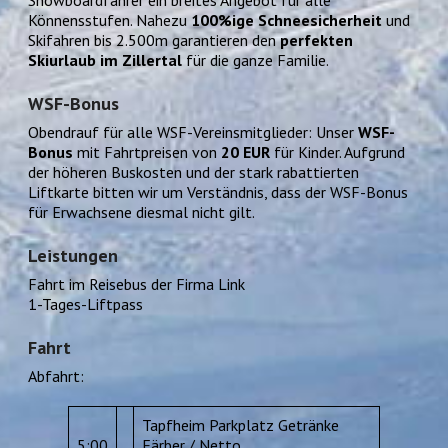
Könnensstufen. Nahezu
100%ige Schneesicherheit
und
Skifahren bis 2.500m garantieren den
perfekten
Skiurlaub im Zillertal
für die ganze Familie.
WSF-Bonus
Obendrauf für alle WSF-Vereinsmitglieder: Unser
WSF-
Bonus
mit Fahrtpreisen von
20 EUR
für Kinder. Aufgrund
der höheren Buskosten und der stark rabattierten
Liftkarte bitten wir um Verständnis, dass der WSF-Bonus
für Erwachsene diesmal nicht gilt.
Leistungen
Fahrt im Reisebus der Firma Link
1-Tages-Liftpass
Fahrt
Abfahrt:
Tapfheim Parkplatz Getränke
5:00
Färber / Netto