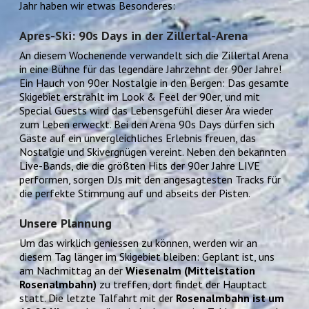
Jahr haben wir etwas Besonderes:
Apres-Ski: 90s Days in der Zillertal-Arena
An diesem Wochenende verwandelt sich die Zillertal Arena
in eine Bühne für das legendäre Jahrzehnt der 90er Jahre!
Ein Hauch von 90er Nostalgie in den Bergen: Das gesamte
Skigebiet erstrahlt im Look & Feel der 90er, und mit
Special Guests wird das Lebensgefühl dieser Ära wieder
zum Leben erweckt. Bei den Arena 90s Days dürfen sich
Gäste auf ein unvergleichliches Erlebnis freuen, das
Nostalgie und Skivergnügen vereint. Neben den bekannten
Live-Bands, die die größten Hits der 90er Jahre LIVE
performen, sorgen DJs mit den angesagtesten Tracks für
die perfekte Stimmung auf und abseits der Pisten.
Unsere Plannung
Um das wirklich geniessen zu können, werden wir an
diesem Tag länger im Skigebiet bleiben: Geplant ist, uns
am Nachmittag an der
Wiesenalm (Mittelstation
Rosenalmbahn)
zu treffen, dort findet der Hauptact
statt. Die letzte Talfahrt mit der
Rosenalmbahn ist um