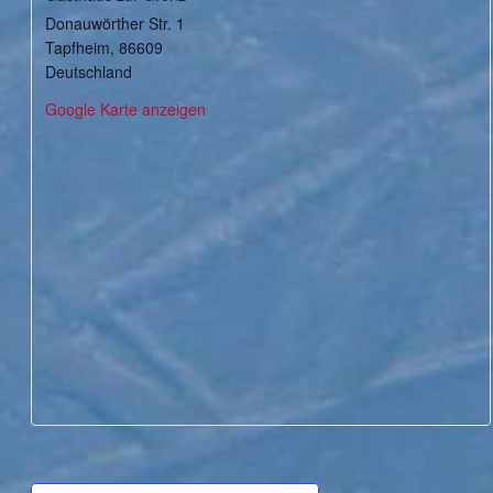
Donauwörther Str. 1
Tapfheim
,
86609
Deutschland
Google Karte anzeigen