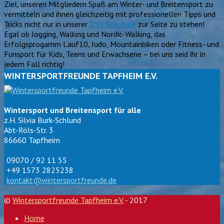
Ziel, unseren Mitgliedern Spaß am Winter- und Breitensport zu
vermitteln und ihnen gleichzeitig mit professionellen Tipps und
Tricks nicht nur in unserer
DSV Skischule
zur Seite zu stehen!
Egal ob Jogging, Walking und Nordic-Walking, das
Erfolgsprogamm Lauf10, Judo, Mountainbiken oder Fitness- und
Funsport für Kids, Teens und Erwachsene – bei uns seid ihr in
jedem Fall richtig!
WINTERSPORTFREUNDE TAPFHEIM E.V.
Wintersport und Breitensport für alle
z.H. Silvia Burk-Schlund
Abt-Röls-Str. 3
86660 Tapfheim
09070 / 92 11 55
+49 1573 2825238
kontakt@wintersportfreunde.de
©
Wintersportfreunde Tapfheim e.V.
- 2017
Home