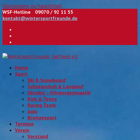
Überspringen zu Hauptinhalt
WSF-Hotline
09070 / 92 11 55
kontakt@wintersportfreunde.de
Facebook
RSS
E-
Mail
Home
Sport
Ski & Snowboard
Schneeschuh & Langlauf
Skirobic – Fitnessgymnastik
Kids & Teens
Racing Team
Judo
Breitensport
Termine
Verein
Vorstand