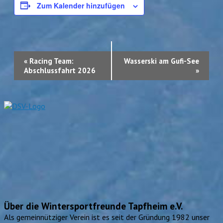
Zum Kalender hinzufügen
Veranstaltung-
«
Racing Team:
Wasserski am Gufi-See
Navigation
Abschlussfahrt 2026
»
Über die Wintersportfreunde Tapfheim e.V.
Als gemeinnütziger Verein ist es seit der Gründung 1982 unser