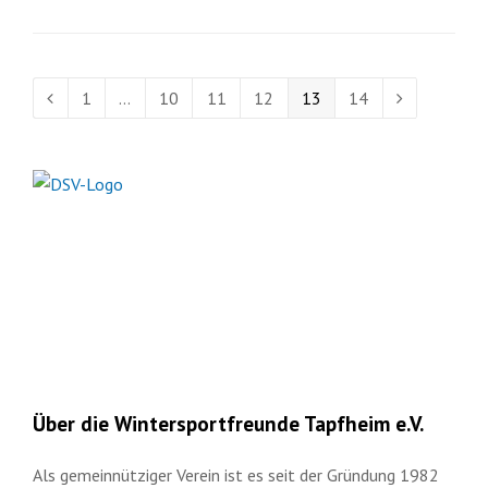
Seite
Seite
Seite
Seite
Seite
Seite
1
…
10
11
12
13
14
Vorheriger
Vorwärts
Über die Wintersportfreunde Tapfheim e.V.
Als gemeinnütziger Verein ist es seit der Gründung 1982