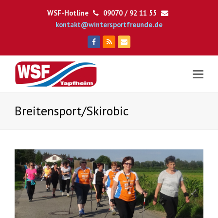
WSF-Hotline
09070 / 92 11 55
kontakt@wintersportfreunde.de
Facebook
RSS
E-
Mail
Breitensport/Skirobic