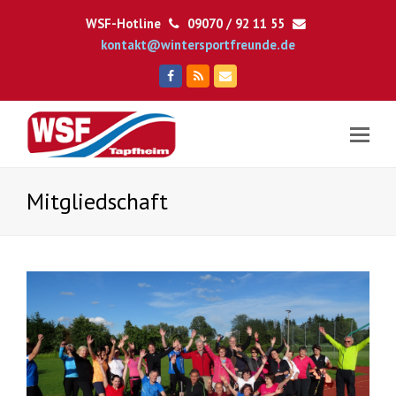
WSF-Hotline
09070 / 92 11 55
kontakt@wintersportfreunde.de
Facebook
RSS
E-
Mail
Mitgliedschaft