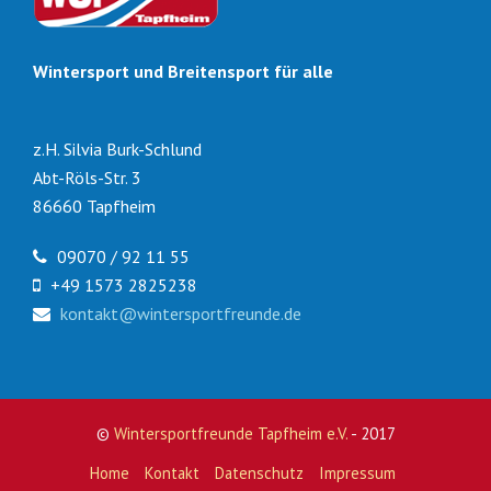
Wintersport und Breitensport für alle
z.H. Silvia Burk-Schlund
Abt-Röls-Str. 3
86660 Tapfheim
09070 / 92 11 55
+49 1573 2825238
kontakt@wintersportfreunde.de
©
Wintersportfreunde Tapfheim e.V.
- 2017
Home
Kontakt
Datenschutz
Impressum