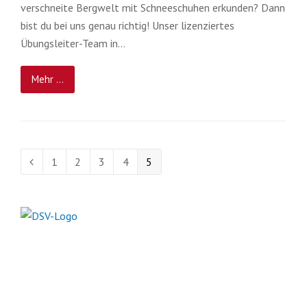
verschneite Bergwelt mit Schneeschuhen erkunden? Dann
bist du bei uns genau richtig! Unser lizenziertes
Übungsleiter-Team in…
Mehr ...
Seite
Seite
Seite
Seite
Seite
1
2
3
4
5
Vorheriger