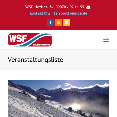
WSF-Hotline
09070 / 92 11 55
kontakt@wintersportfreunde.de
Facebook
RSS
E-
Mail
Veranstaltungsliste