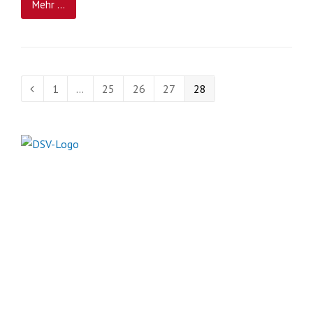
Mehr ...
Seite
Seite
Seite
Seite
Seite
1
…
25
26
27
28
Vorheriger