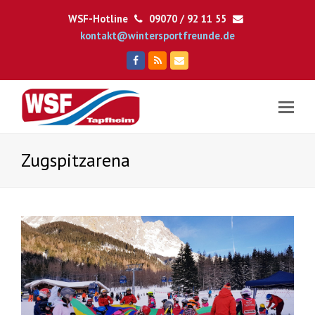
WSF-Hotline
09070 / 92 11 55
kontakt@wintersportfreunde.de
Facebook
RSS
E-
Mail
Zugspitzarena