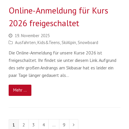
Online-Anmeldung für Kurs
2026 freigeschaltet
19. November 2025
Ausfahrten
,
Kids&Teens
,
SkiAlpin
,
Snowboard
Die Online-Anmeldung für unsere Kurse 2026 ist
freigeschaltet. Ihr findet sie unter diesem Link. Aufgrund
des sehr großen Andrangs am Skibasar hat es leider ein
paar Tage länger gedauert als…
Mehr ...
Seite
Seite
Seite
Seite
Seite
1
2
3
4
…
9
Vorwärts