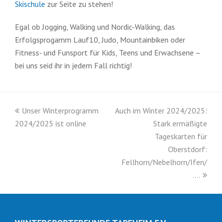
Skischule
zur Seite zu stehen!
Egal ob Jogging, Walking und Nordic-Walking, das
Erfolgsprogamm Lauf10, Judo, Mountainbiken oder
Fitness- und Funsport für Kids, Teens und Erwachsene –
bei uns seid ihr in jedem Fall richtig!
vorheriger
Nächster
Unser Winterprogramm
Auch im Winter 2024/2025:
Beitrag:
Beitrag:
2024/2025 ist online
Stark ermäßigte
Tageskarten für
Oberstdorf:
Fellhorn/Nebelhorn/Ifen/
….