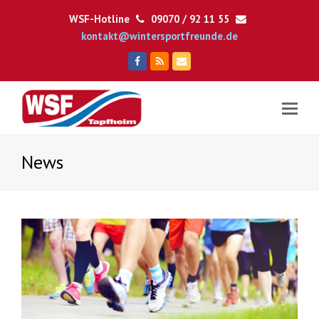
WSF-Hotline
09070 / 92 11 55
kontakt@wintersportfreunde.de
Facebook
RSS
E-
Mail
News