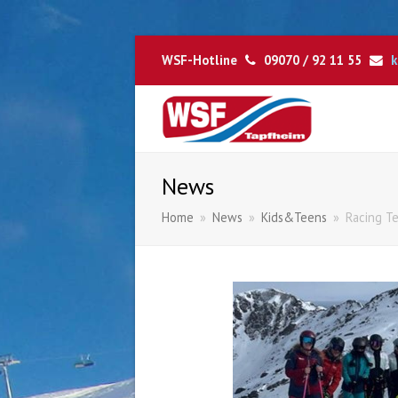
WSF-Hotline
09070 / 92 11 55
k
News
Home
»
News
»
Kids&Teens
»
Racing T