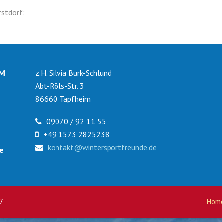
rstdorf:
IM
z.H. Silvia Burk-Schlund
Abt-Röls-Str. 3
86660 Tapfheim
09070 / 92 11 55
+49 1573 2825238
kontakt@wintersportfreunde.de
le
7
Hom