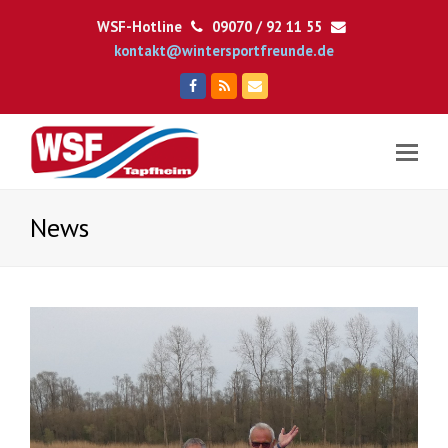
WSF-Hotline
09070 / 92 11 55
kontakt@wintersportfreunde.de
Facebook
RSS
E-
Mail
News