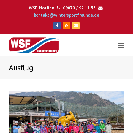
WSF-Hotline
09070 / 92 11 55
kontakt@wintersportfreunde.de
Facebook
RSS
E-
Mail
Ausflug