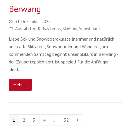
Berwang
31. Dezember 2025
Ausfahrten
,
Kids&Teens
,
SkiAlpin
,
Snowboard
Liebe Ski- und Snowboardkursteilnehmer und natürlich
auch alle Skifahrer, Snowboarder und Wanderer, am
kommenden Samstag beginnt unser Skikurs in Berwang -
der Zauberteppich dort ist speziell für die Anfänger
ideal…
Mehr ...
Seite
Seite
Seite
Seite
Seite
1
2
3
4
…
32
Vorwärts