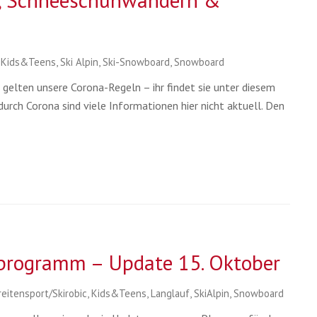
d, Schneeschuhwandern &
,
Kids&Teens
,
Ski Alpin
,
Ski-Snowboard
,
Snowboard
 gelten unsere Corona-Regeln – ihr findet sie unter diesem
urch Corona sind viele Informationen hier nicht aktuell. Den
programm – Update 15. Oktober
reitensport/Skirobic
,
Kids&Teens
,
Langlauf
,
SkiAlpin
,
Snowboard