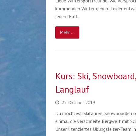
Liebe Wintersportfreunde, wie versproc
kommenden Winter geben: Leider entwic
jedem Fall…
Mehr ...
Kurs: Ski, Snowboar
Langlauf
25. Oktober 2019
Du möchtest Skifahren, Snowboarden o
einmal die verschneite Bergwelt mit Sc
Unser lizenziertes Übungsleiter-Team i