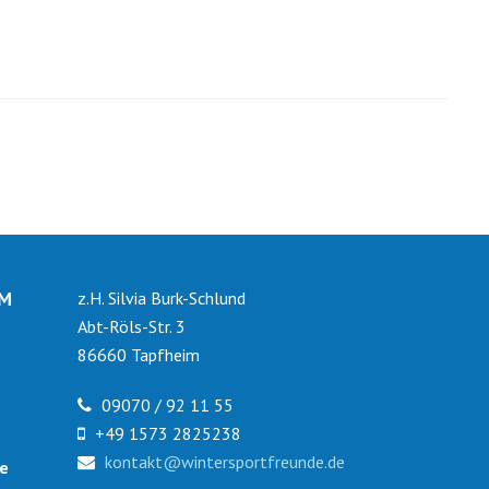
IM
z.H. Silvia Burk-Schlund
Abt-Röls-Str. 3
86660 Tapfheim
09070 / 92 11 55
+49 1573 2825238
kontakt@wintersportfreunde.de
le