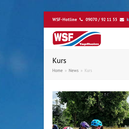
WSF-Hotline
09070 / 92 11 55
k
Kurs
Home
»
News
»
Kurs