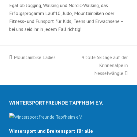
Egal ob Jogging, Walking und Nordic-Walking, das
Erfolgsprogamm Lauf10, Judo, Mountainbiken oder
Fitness- und Funsport für Kids, Teens und Erwachsene –
bei uns seid ihr in jedem Fall richtig!
vorheriger
Nächster
Mountainbike Ladies
4 tolle Skitage auf der
Beitrag:
Beitrag:
Krinnenalpe in
Nesselwängle
WINTERSPORTFREUNDE TAPFHEIM E.V.
Wintersport und Breitensport für alle