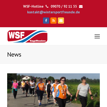
WSF-Hotline
09070 / 92 11 55
kontakt@wintersportfreunde.de
Facebook
RSS
E-
Mail
News