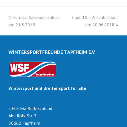
vorheriger
Nächster
Skirobic: Saisonabschluss
Lauf 10 – Abschlusslauf
Beitrag:
Beitrag:
am 21.3.2018
am 20.06.2018
WINTERSPORTFREUNDE TAPFHEIM E.V.
Wintersport und Breitensport für alle
z.H. Silvia Burk-Schlund
Abt-Röls-Str. 3
86660 Tapfheim