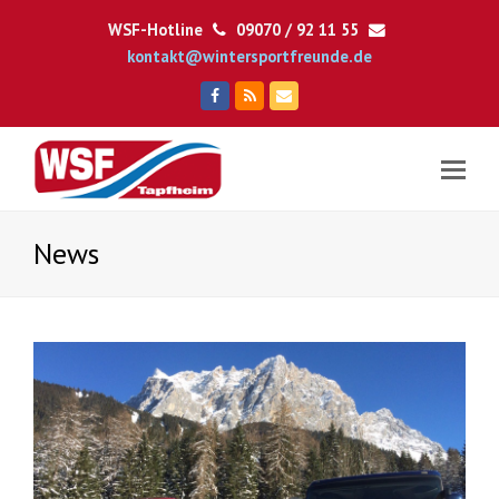
WSF-Hotline
09070 / 92 11 55
kontakt@wintersportfreunde.de
Facebook
RSS
E-
Mail
News