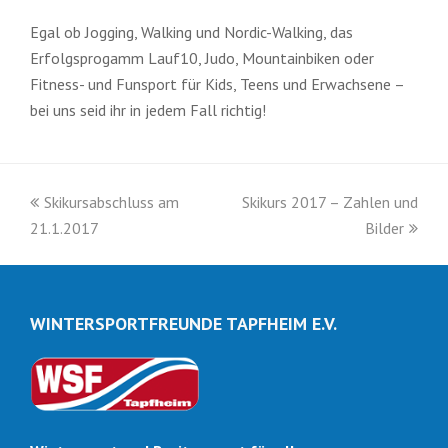
Egal ob Jogging, Walking und Nordic-Walking, das
Erfolgsprogamm Lauf10, Judo, Mountainbiken oder
Fitness- und Funsport für Kids, Teens und Erwachsene –
bei uns seid ihr in jedem Fall richtig!
vorheriger
Nächster
Skikursabschluss am
Skikurs 2017 – Zahlen und
Beitrag:
Beitrag:
21.1.2017
Bilder
WINTERSPORTFREUNDE TAPFHEIM E.V.